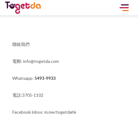
聯絡我們
電郵:
info@togetda.com
Whatsapp:
5493-9933
電話:3705-1102
Facebook inbox: m.me/togetdahk